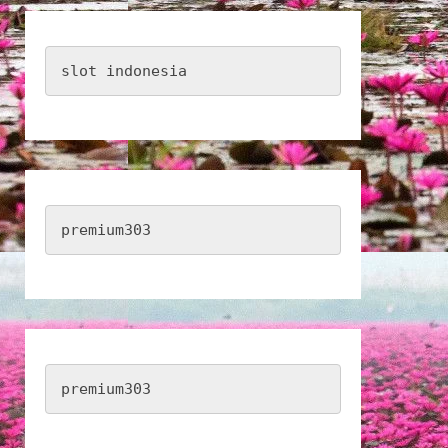
slot indonesia
premium303
premium303