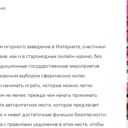
ни.
м игорного заведения в Интернете, участники
ие, как и в старомодных онлайн-казино, без
адиционные государственные мероприятия.
широким выбором сферических колес
и начинать играть, которые можно легко
ем не менее, прежде чем начать принимать
ете авторитетное место, которое предлагает
к и имеет достаточные функции безопасности.
я с правилами уединения в этом месте, чтобы