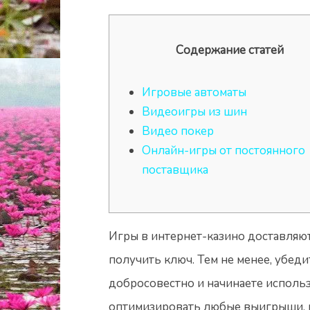
Содержание статей
Игровые автоматы
Видеоигры из шин
Видео покер
Онлайн-игры от постоянного
поставщика
Игры в интернет-казино доставляю
получить ключ. Тем не менее, убед
добросовестно и начинаете исполь
оптимизировать любые выигрыши, и