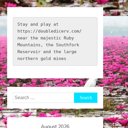
Stay and play at 
https://doubledicerv.com/
near the majestic Ruby 
Mountains, the Southfork 
Reservoir and the large 
northern gold mines
Search
for:
August 2026