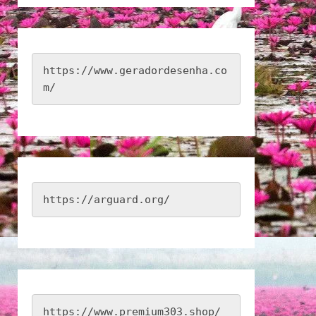
https://www.geradordesenha.co
m/
https://arguard.org/
https://www.premium303.shop/