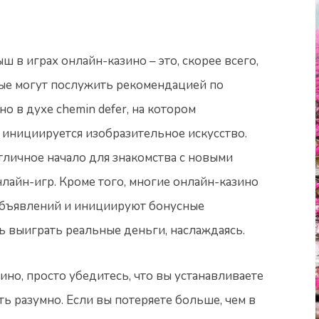
ш в играх онлайн-казино – это, скорее всего,
рые могут послужить рекомендацией по
но в духе chemin defer, на котором
 инициируется изобразительное искусство.
тличное начало для знакомства с новыми
нлайн-игр. Кроме того, многие онлайн-казино
бъявлений и инициируют бонусные
ь выиграть реальные деньги, наслаждаясь.
ино, просто убедитесь, что вы устанавливаете
ь разумно. Если вы потеряете больше, чем в