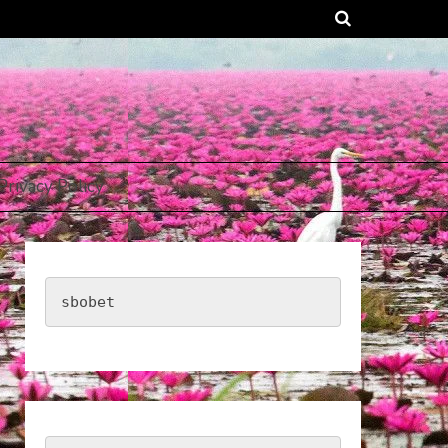
Privacy Policy
sbobet