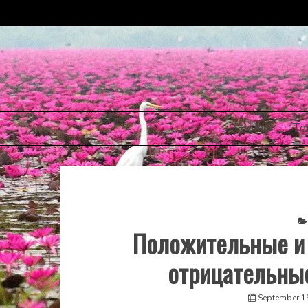
Skip
to
content
Home
Te
Положительные и P
отрицательные
September 1